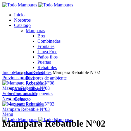
Inicio
Nosotros
Catalogo
Mamparas
Box
Combinadas
Frontales
Línea Free
Paños fijos
Puertas
Click para agrandar
Rebatibles
Inicio
Mamparas
Rebatibles
Mampara Rebatible N°02
Barandas
Previous product
Divisores de ambiente
Accesorios
Mampara Rebatible N°08
Antes y Después
Volver a productos
Preguntas Frecuentes
Next product
Contacto
Sea Distribuidor
Mampara Rebatible N°03
Menu
Mampara Rebatible N°02