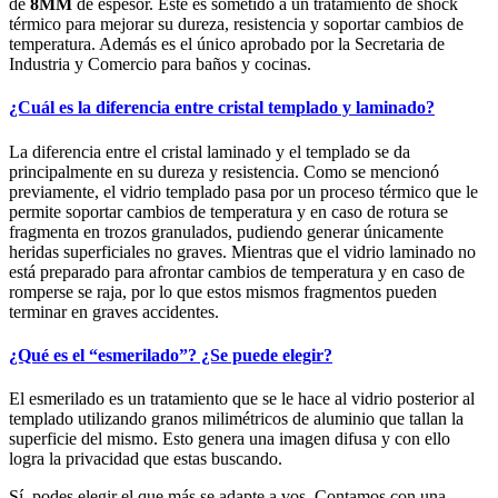
de
8MM
de espesor. Éste es sometido a un tratamiento de shock
térmico para mejorar su dureza, resistencia y soportar cambios de
temperatura. Además es el único aprobado por la Secretaria de
Industria y Comercio para baños y cocinas.
¿Cuál es la diferencia entre cristal templado y laminado?
La diferencia entre el cristal laminado y el templado se da
principalmente en su dureza y resistencia. Como se mencionó
previamente, el vidrio templado pasa por un proceso térmico que le
permite soportar cambios de temperatura y en caso de rotura se
fragmenta en trozos granulados, pudiendo generar únicamente
heridas superficiales no graves. Mientras que el vidrio laminado no
está preparado para afrontar cambios de temperatura y en caso de
romperse se raja, por lo que estos mismos fragmentos pueden
terminar en graves accidentes.
¿Qué es el “esmerilado”? ¿Se puede elegir?
El esmerilado es un tratamiento que se le hace al vidrio posterior al
templado utilizando granos milimétricos de aluminio que tallan la
superficie del mismo. Esto genera una imagen difusa y con ello
logra la privacidad que estas buscando.
Sí, podes elegir el que más se adapte a vos. Contamos con una