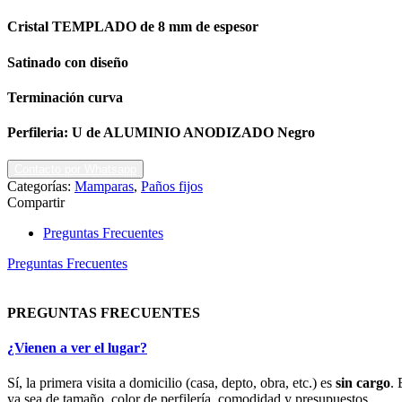
Cristal TEMPLADO de 8 mm de espesor
Satinado con diseño
Terminación curva
Perfileria: U de ALUMINIO ANODIZADO Negro
Contacto por Whatsapp
Categorías:
Mamparas
,
Paños fijos
Compartir
Preguntas Frecuentes
Preguntas Frecuentes
PREGUNTAS FRECUENTES
¿Vienen a ver el lugar?
Sí, la primera visita a domicilio (casa, depto, obra, etc.) es
sin cargo
. 
ya sea de tamaño, color de perfilería, comodidad y presupuestos.