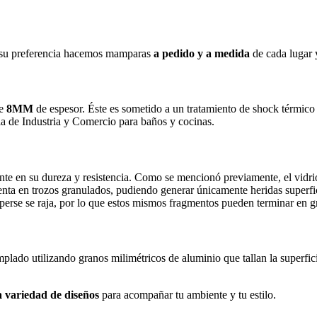
e su preferencia hacemos mamparas
a pedido y a medida
de cada lugar y
e
8MM
de espesor. Éste es sometido a un tratamiento de shock térmico 
a de Industria y Comercio para baños y cocinas.
mente en su dureza y resistencia. Como se mencionó previamente, el vidr
enta en trozos granulados, pudiendo generar únicamente heridas superfi
perse se raja, por lo que estos mismos fragmentos pueden terminar en g
templado utilizando granos milimétricos de aluminio que tallan la superf
 variedad de diseños
para acompañar tu ambiente y tu estilo.