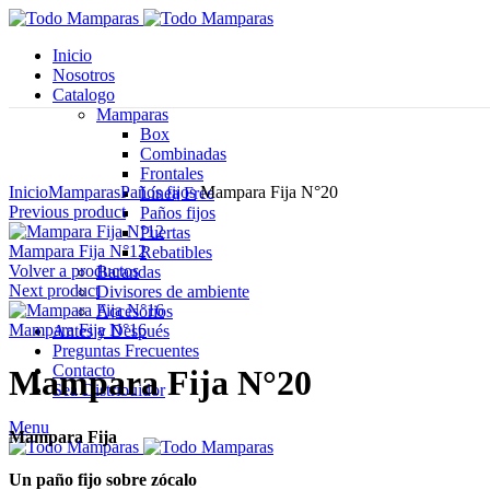
Inicio
Nosotros
Catalogo
Mamparas
Box
Combinadas
Click para agrandar
Frontales
Inicio
Mamparas
Paños fijos
Mampara Fija N°20
Línea Free
Previous product
Paños fijos
Puertas
Mampara Fija N°12
Rebatibles
Volver a productos
Barandas
Next product
Divisores de ambiente
Accesorios
Mampara Fija N°16
Antes y Después
Preguntas Frecuentes
Contacto
Mampara Fija N°20
Sea Distribuidor
Menu
Mampara Fija
Un paño fijo sobre zócalo