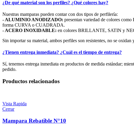
¿De qué material son los perfiles? ¿Qué colores hay?
Nuestras mamparas pueden contar con dos tipos de perfilería:
- ALUMINIO ANODIZADO:
presentan variedad de colores c
forma CURVA o CUADRADA.
- ACERO INOXIDABLE:
en colores BRILLANTE, SATIN y NEGRO. 
Sin importar su material, ambos perfiles son resistentes, no se oxidan y
¿Tienen entrega inmediata? ¿Cuál es el tiempo de entrega?
Sí, tenemos entrega inmediata en productos de medida estándar; mien
pedido.
Productos relacionados
Vista Rapida
Cerrar
Mampara Rebatible N°10